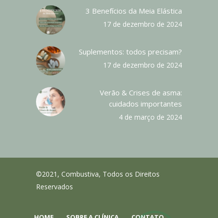
3 Benefícios da Meia Elástica
17 de dezembro de 2024
Suplementos: todos precisam?
17 de dezembro de 2024
Verão & Crises de asma:
cuidados importantes
4 de março de 2024
©2021, Combustiva, Todos os Direitos
Reservados
HOME
SOBRE A CLÍNICA
CONTATO