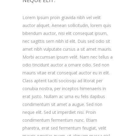
NEQUE ELIT.
Lorem Ipsum proin gravida nibh vel velit
auctor aliquet. Aenean sollicitudin, lorem quis
bibendum auctor, nisi elit consequat ipsum,
nec sagittis sem nibh id elit. Duis sed odio sit
amet nibh vulputate cursus a sit amet mauris.
Morbi accumsan ipsum velit. Nam nec tellus a
odio tincidunt auctor a ornare odio. Sed non
mauris vitae erat consequat auctor eu in elit.
Class aptent taciti sociosqu ad litorat per
conubia nostra, per inceptos himenaeris in
erat justo. Nullam ac urna eu felis dapibus
condimentum sit amet a augue. Sed non
neque elit. Sed ut imperdiet nisi. Proin
condimentum fermentum nunc. Etiam
pharetra, erat sed fermentum feugiat, velit
mauris egestas quam, ut aliquam massa nisl