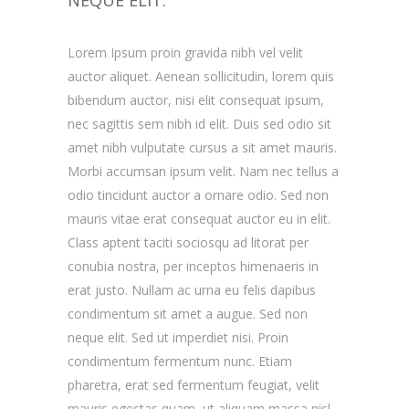
NEQUE ELIT.
Lorem Ipsum proin gravida nibh vel velit
auctor aliquet. Aenean sollicitudin, lorem quis
bibendum auctor, nisi elit consequat ipsum,
nec sagittis sem nibh id elit. Duis sed odio sit
amet nibh vulputate cursus a sit amet mauris.
Morbi accumsan ipsum velit. Nam nec tellus a
odio tincidunt auctor a ornare odio. Sed non
mauris vitae erat consequat auctor eu in elit.
Class aptent taciti sociosqu ad litorat per
conubia nostra, per inceptos himenaeris in
erat justo. Nullam ac urna eu felis dapibus
condimentum sit amet a augue. Sed non
neque elit. Sed ut imperdiet nisi. Proin
condimentum fermentum nunc. Etiam
pharetra, erat sed fermentum feugiat, velit
mauris egestas quam, ut aliquam massa nisl