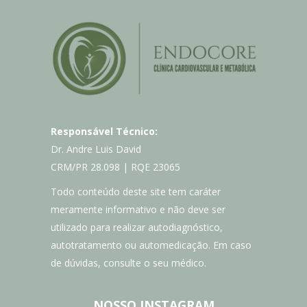
Responsável Técnico:
Dr. Andre Luis David
CRM/PR 28.098 | RQE 23065
Todo conteúdo deste site tem caráter
meramente informativo e não deve ser
utilizado para realizar autodiagnóstico,
autotratamento ou automedicação. Em caso
de dúvidas, consulte o seu médico.
NOSSO INSTAGRAM