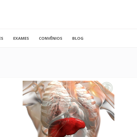
ES
EXAMES
CONVÊNIOS
BLOG
41.3779-5559
Rua Doutor A
ADO
contato@endocore.com.br
salas 1701 e 1