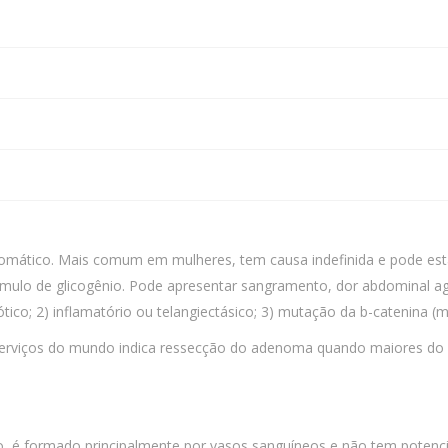
tomático. Mais comum em mulheres, tem causa indefinida e pode est
mulo de glicogênio. Pode apresentar sangramento, dor abdominal agu
co; 2) inflamatório ou telangiectásico; 3) mutação da b-catenina (ma
serviços do mundo indica ressecção do adenoma quando maiores do 
, é formado principalmente por vasos sanguíneos e não tem potenci