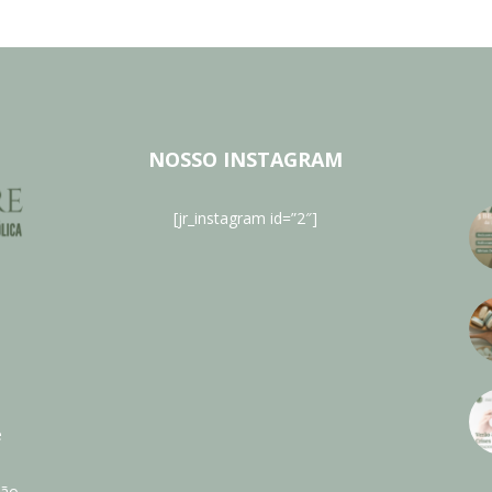
NOSSO INSTAGRAM
[jr_instagram id=”2″]
e
ão.