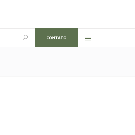
CONTATO
Redes sociais
lexandre Gutierrez,826
702 | Curitiba-PR