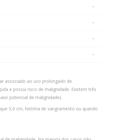
ar associado ao uso prolongado de
da e possui risco de malignidade. Existem três
ior potencial de malignidade).
que 5,0 cm, história de sangramento ou quando
al de malignidade. Na maioria dos casos não