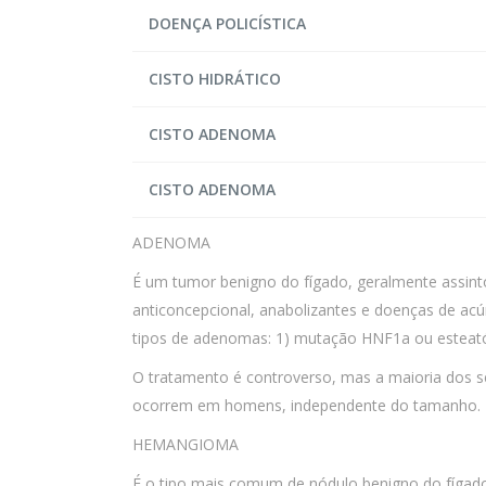
DOENÇA POLICÍSTICA
CISTO HIDRÁTICO
CISTO ADENOMA
CISTO ADENOMA
ADENOMA
É um tumor benigno do fígado, geralmente assin
anticoncepcional, anabolizantes e doenças de acú
tipos de adenomas: 1) mutação HNF1a ou esteatóti
O tratamento é controverso, mas a maioria dos 
ocorrem em homens, independente do tamanho.
HEMANGIOMA
É o tipo mais comum de nódulo benigno do fígado