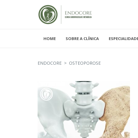
HOME
SOBRE A CLÍNICA
ESPECIALIDAD
Segunda - Sexta-feira, das 08h-19h
Sábado, das 08h-12h e Domingo - FECH
ENDOCORE
>
OSTEOPOROSE