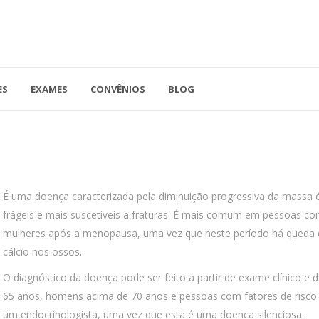
ES
EXAMES
CONVÊNIOS
BLOG
41.3779-5559
Rua Doutor A
ADO
contato@endocore.com.br
salas 1701 e 1
É uma doença caracterizada pela diminuição progressiva da massa 
frágeis e mais suscetíveis a fraturas. É mais comum em pessoas 
mulheres após a menopausa, uma vez que neste período há queda
cálcio nos ossos.
O diagnóstico da doença pode ser feito a partir de exame clínico e
65 anos, homens acima de 70 anos e pessoas com fatores de risc
um endocrinologista, uma vez que esta é uma doença silenciosa.