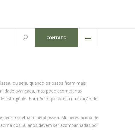
CONTATO
Redes sociais
lexandre Gutierrez,826
702 | Curitiba-PR
óssea, ou seja, quando os ossos ficam mais
com idade avançada, mas pode acometer as
 de
estrogênio, hormônio que auxilia na fixação do
 de densitometria mineral óssea. Mulheres acima de
o acima dos 50 anos devem ser acompanhadas por