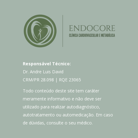
Responsável Técnico:
Dr. Andre Luis David
CRM/PR 28.098 | RQE 23065
Todo conteúdo deste site tem caráter
meramente informativo e não deve ser
utilizado para realizar autodiagnóstico,
autotratamento ou automedicação. Em caso
de dúvidas, consulte o seu médico.