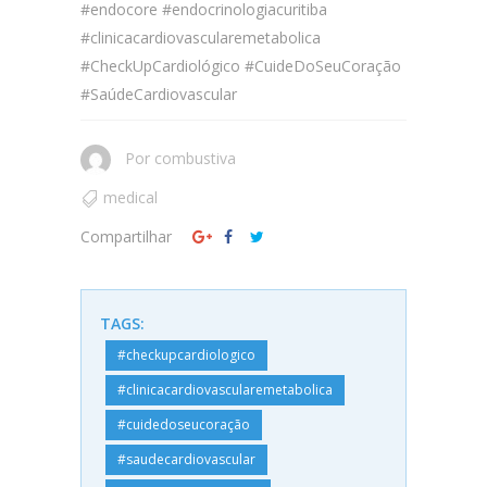
#endocore #endocrinologiacuritiba
#clinicacardiovascularemetabolica
#CheckUpCardiológico #CuideDoSeuCoração
#SaúdeCardiovascular
Por
combustiva
medical
Compartilhar
TAGS:
#checkupcardiologico
#clinicacardiovascularemetabolica
#cuidedoseucoração
#saudecardiovascular