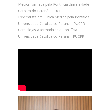
Médica formada pela Pontifícia Universidade
Católica do Paraná – PUCPR
Especialista em Clínica Médica pela Pontifícia
Universidade Católica do Paraná – PUCPR
Cardiologista formada pela Pontifícia
Universidade Católica do Paraná- PUCPR