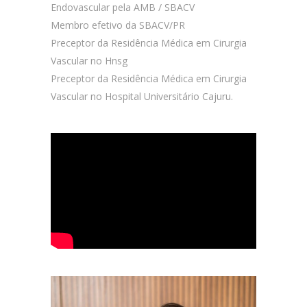
Endovascular pela AMB / SBACV
Membro efetivo da SBACV/PR
Preceptor da Residência Médica em Cirurgia
Vascular no Hnsg
Preceptor da Residência Médica em Cirurgia
Vascular no Hospital Universitário Cajuru.