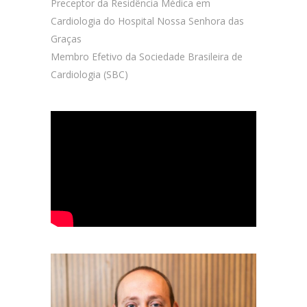
Preceptor da Residência Médica em
Cardiologia do Hospital Nossa Senhora das
Graças
Membro Efetivo da Sociedade Brasileira de
Cardiologia (SBC)