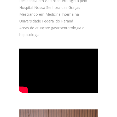
Residência em Gastroenterologista pelo
Hospital Nossa Senhora das Graças
Mestrando em Medicina Interna na
Universidade Federal do Paraná
Áreas de atuação: gastroenterologia e
hepatologia