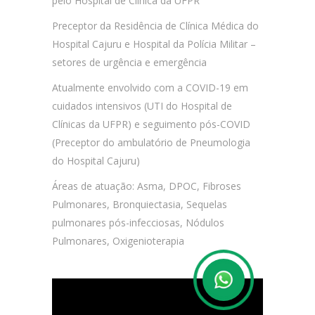
pelo Hospital de Clínica da UFPR
Preceptor da Residência de Clínica Médica do
Hospital Cajuru e Hospital da Polícia Militar –
setores de urgência e emergência
Atualmente envolvido com a COVID-19 em
cuidados intensivos (UTI do Hospital de
Clínicas da UFPR) e seguimento pós-COVID
(Preceptor do ambulatório de Pneumologia
do Hospital Cajuru)
Áreas de atuação: Asma, DPOC, Fibroses
Pulmonares, Bronquiectasia, Sequelas
pulmonares pós-infecciosas, Nódulos
Pulmonares, Oxigenioterapia