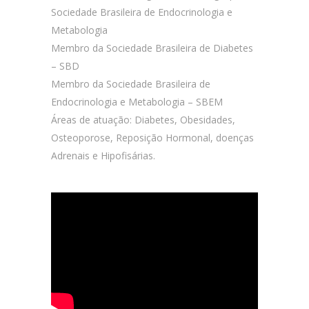
Sociedade Brasileira de Endocrinologia e
Metabologia
Membro da Sociedade Brasileira de Diabetes
– SBD
Membro da Sociedade Brasileira de
Endocrinologia e Metabologia – SBEM
Áreas de atuação: Diabetes, Obesidades,
Osteoporose, Reposição Hormonal, doenças
Adrenais e Hipofisárias.