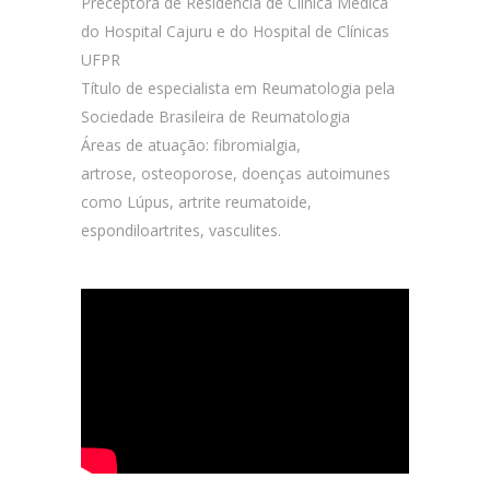
Preceptora de Residência de Clínica Médica
do Hospital Cajuru e do Hospital de Clínicas
UFPR
Título de especialista em Reumatologia pela
Sociedade Brasileira de Reumatologia
Áreas de atuação: fibromialgia,
artrose, osteoporose, doenças autoimunes
como Lúpus, artrite reumatoide,
espondiloartrites, vasculites.