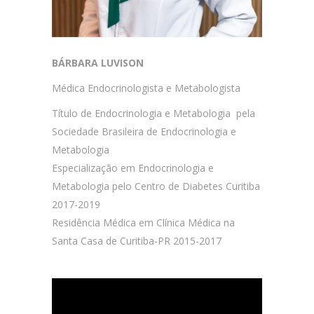
BÁRBARA LUVISON
Médica Endocrinologista e Metabologista
Título de Endocrinologia e Metabologia pela
Sociedade Brasileira de Endocrinologia e
Metabologia
Especialização em Endocrinologia e
Metabologia pelo Centro de Diabetes Curitiba
2017-2019
Residência Médica em Clínica Médica na
Santa Casa de Curitiba-PR 2015-2017