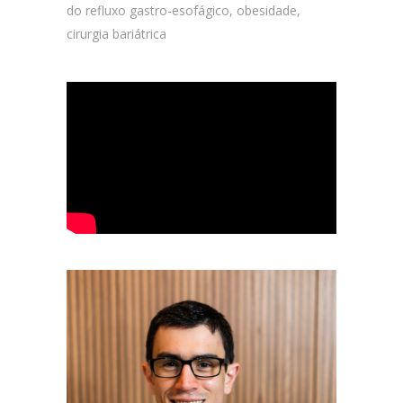
do refluxo gastro-esofágico, obesidade,
cirurgia bariátrica