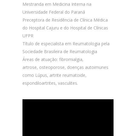
Mestranda em Medicina Interna na
Universidade Federal do Paraná
Preceptora de Residência de Clínica Médica
do Hospital Cajuru e do Hospital de Clínicas
UFPR
Título de especialista em Reumatologia pela
Sociedade Brasileira de Reumatologia
Áreas de atuação: fibromialgia,
artrose, osteoporose, doenças autoimunes
como Lúpus, artrite reumatoide,
espondiloartrites, vasculites.