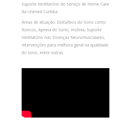
Suporte Ventilatório do Serviço de Home Care
da Unimed Curitiba
Áreas de atuação: Distúrbios do Sono como
Roncos, Apneia do Sono, Insônia, Suporte
Ventilatório nas Doenças Neuromusculares,
Intervenções para melhora geral na qualidade
do sono, entre outras.