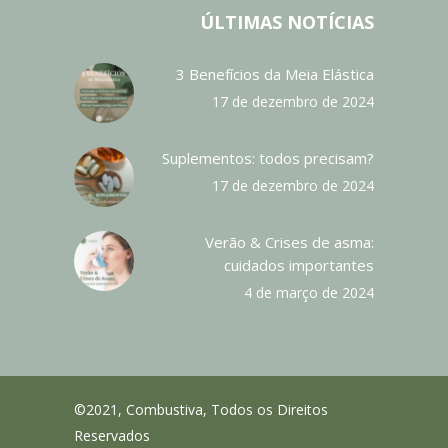
ÚLTIMAS NOTÍCIAS
3 Benefícios da Meia Elástica
17 de dezembro de 2024
Suplementos: todos precisam?
17 de dezembro de 2024
Verão & Crises de asma:
cuidados importantes
4 de março de 2024
©2021, Combustiva, Todos os Direitos
Reservados