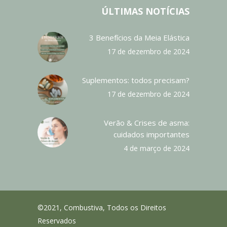
ÚLTIMAS NOTÍCIAS
3 Benefícios da Meia Elástica
17 de dezembro de 2024
Suplementos: todos precisam?
17 de dezembro de 2024
Verão & Crises de asma:
cuidados importantes
4 de março de 2024
©2021, Combustiva, Todos os Direitos
Reservados