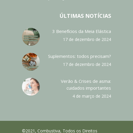
ÚLTIMAS NOTÍCIAS
3 Benefícios da Meia Elástica
17 de dezembro de 2024
Suplementos: todos precisam?
17 de dezembro de 2024
Verão & Crises de asma:
cuidados importantes
4 de março de 2024
©2021, Combustiva, Todos os Direitos