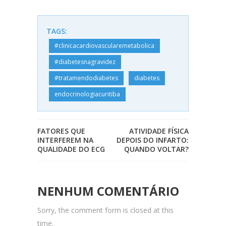
TAGS:
#clinicacardiovascularemetabolica
#diabetesnagravidez
#tratamendodiabetes
diabetes
endocrinologiacuritiba
FATORES QUE
ATIVIDADE FÍSICA
INTERFEREM NA
DEPOIS DO INFARTO:
QUALIDADE DO ECG
QUANDO VOLTAR?
NENHUM COMENTÁRIO
Sorry, the comment form is closed at this
time.