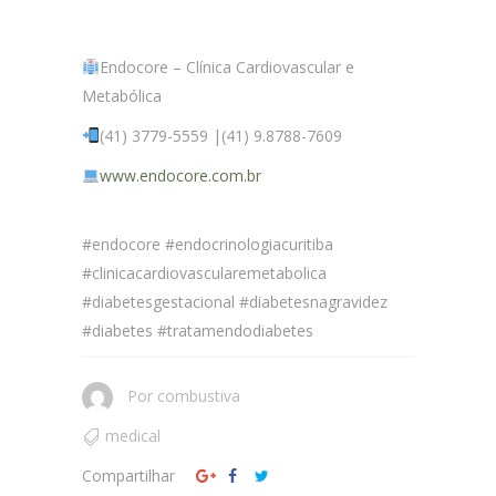
Endocore – Clínica Cardiovascular e
Metabólica
(41) 3779-5559 |(41) 9.8788-7609
www.endocore.com.br
#endocore #endocrinologiacuritiba
#clinicacardiovascularemetabolica
#diabetesgestacional #diabetesnagravidez
#diabetes #tratamendodiabetes
Por
combustiva
medical
Compartilhar