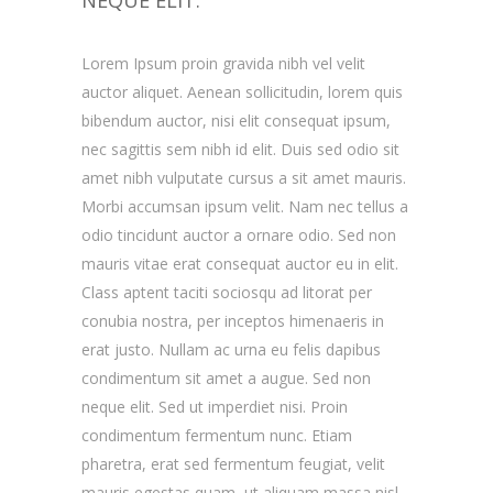
NEQUE ELIT.
Lorem Ipsum proin gravida nibh vel velit
auctor aliquet. Aenean sollicitudin, lorem quis
bibendum auctor, nisi elit consequat ipsum,
nec sagittis sem nibh id elit. Duis sed odio sit
amet nibh vulputate cursus a sit amet mauris.
Morbi accumsan ipsum velit. Nam nec tellus a
odio tincidunt auctor a ornare odio. Sed non
mauris vitae erat consequat auctor eu in elit.
Class aptent taciti sociosqu ad litorat per
conubia nostra, per inceptos himenaeris in
erat justo. Nullam ac urna eu felis dapibus
condimentum sit amet a augue. Sed non
neque elit. Sed ut imperdiet nisi. Proin
condimentum fermentum nunc. Etiam
pharetra, erat sed fermentum feugiat, velit
mauris egestas quam, ut aliquam massa nisl