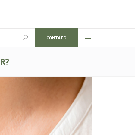
CONTATO
Redes sociais
lexandre Gutierrez,826
702 | Curitiba-PR
R?