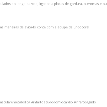
ulados ao longo da vida, ligados a placas de gordura, ateromas e o
mas maneiras de evitá-lo conte com a equipe da Endocore!
a
ovascularemetabolica #infartoagudodomiocardio #infartoagudo