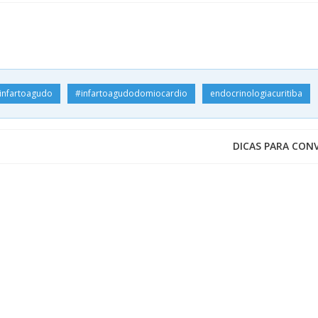
infartoagudo
#infartoagudodomiocardio
endocrinologiacuritiba
DICAS PARA CON