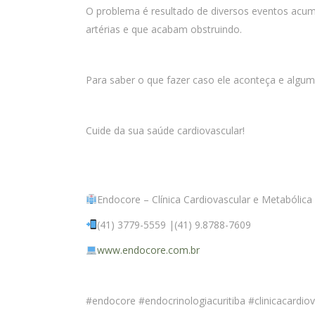
O problema é resultado de diversos eventos acum
artérias e que acabam obstruindo.
Para saber o que fazer caso ele aconteça e algu
Cuide da sua saúde cardiovascular!
Endocore – Clínica Cardiovascular e Metabólic
(41) 3779-5559 |(41) 9.8788-7609
www.endocore.com.br
#endocore #endocrinologiacuritiba #clinicacardi