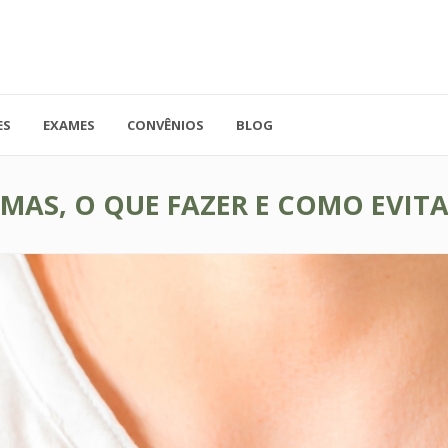
ES
EXAMES
CONVÊNIOS
BLOG
41.3779-5559
Rua Doutor A
ADO
contato@endocore.com.br
salas 1701 e 1
MAS, O QUE FAZER E COMO EVITA