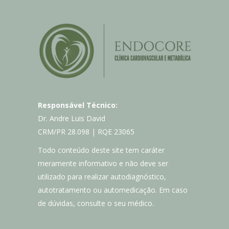
Responsável Técnico:
Dr. Andre Luis David
CRM/PR 28.098 | RQE 23065
Todo conteúdo deste site tem caráter
meramente informativo e não deve ser
utilizado para realizar autodiagnóstico,
autotratamento ou automedicação. Em caso
de dúvidas, consulte o seu médico.