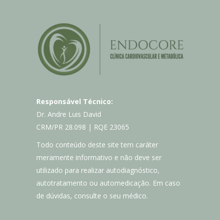
Responsável Técnico:
Dr. Andre Luis David
CRM/PR 28.098 | RQE 23065
Todo conteúdo deste site tem caráter
meramente informativo e não deve ser
utilizado para realizar autodiagnóstico,
autotratamento ou automedicação. Em caso
de dúvidas, consulte o seu médico.