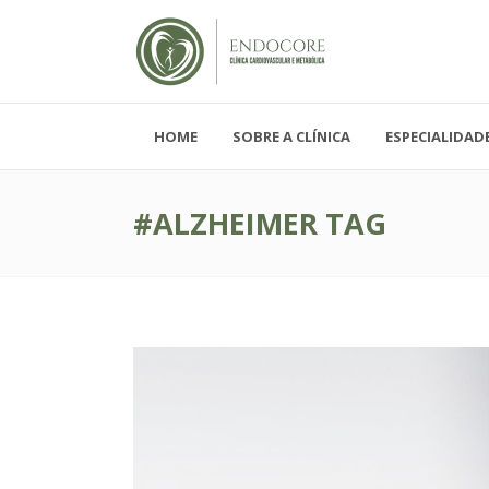
HOME
SOBRE A CLÍNICA
ESPECIALIDAD
Segunda - Sexta-feira, das 08h-19h
Sábado, das 08h-12h e Domingo - FECH
#ALZHEIMER TAG