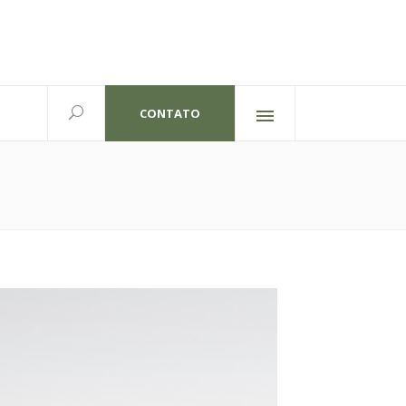
CONTATO
Redes sociais
lexandre Gutierrez,826
702 | Curitiba-PR