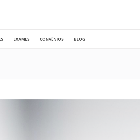
ES
EXAMES
CONVÊNIOS
BLOG
41.3779-5559
Rua Doutor A
ADO
contato@endocore.com.br
salas 1701 e 1