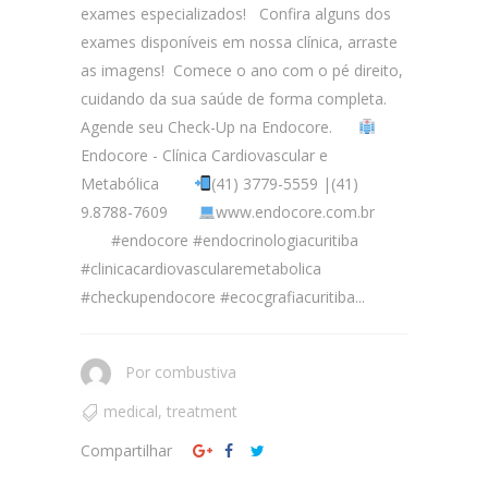
exames especializados! Confira alguns dos
exames disponíveis em nossa clínica, arraste
as imagens! Comece o ano com o pé direito,
cuidando da sua saúde de forma completa.
Agende seu Check-Up na Endocore.
Endocore - Clínica Cardiovascular e
Metabólica
(41) 3779-5559 |(41)
9.8788-7609
www.endocore.com.br
#endocore #endocrinologiacuritiba
#clinicacardiovascularemetabolica
#checkupendocore #ecocgrafiacuritiba...
Por
combustiva
medical
,
treatment
Compartilhar