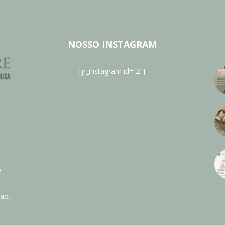
NOSSO INSTAGRAM
[jr_instagram id=”2″]
e
ão.