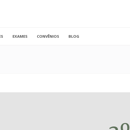
ES
EXAMES
CONVÊNIOS
BLOG
41.3779-5559
Rua Doutor A
ADO
contato@endocore.com.br
salas 1701 e 1