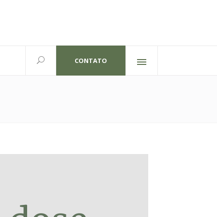
CONTATO
Redes sociais
lexandre Gutierrez,826
702 | Curitiba-PR