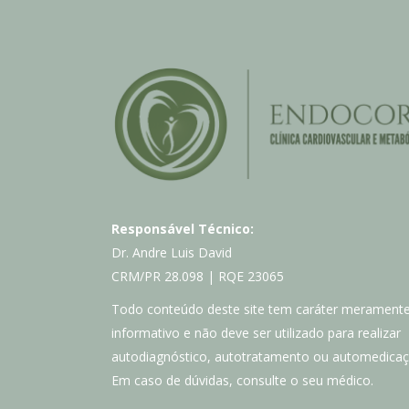
Responsável Técnico:
Dr. Andre Luis David
CRM/PR 28.098 | RQE 23065
Todo conteúdo deste site tem caráter merament
informativo e não deve ser utilizado para realizar
autodiagnóstico, autotratamento ou automedicaç
Em caso de dúvidas, consulte o seu médico.