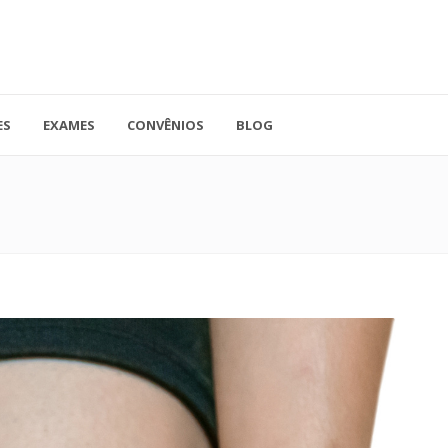
ES
EXAMES
CONVÊNIOS
BLOG
41.3779-5559
Rua Doutor A
ADO
contato@endocore.com.br
salas 1701 e 1