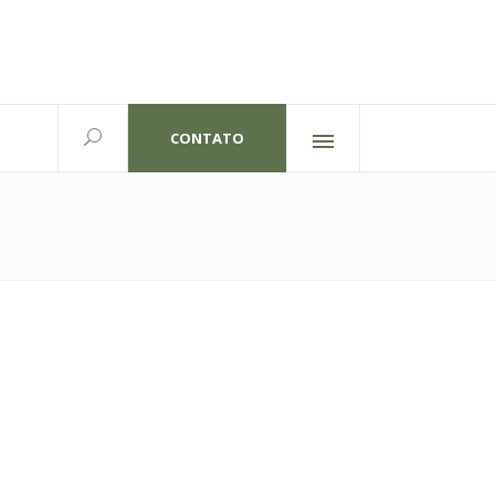
CONTATO
Redes sociais
lexandre Gutierrez,826
702 | Curitiba-PR