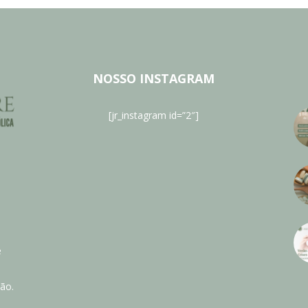
NOSSO INSTAGRAM
[jr_instagram id=”2″]
e
ão.