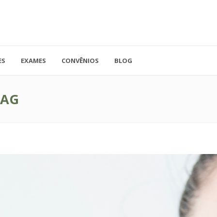
ES
EXAMES
CONVÊNIOS
BLOG
41.3779-5559
Rua Doutor A
ADO
contato@endocore.com.br
salas 1701 e 1
TAG