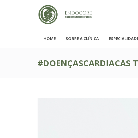
HOME
SOBRE A CLÍNICA
ESPECIALIDAD
Segunda - Sexta-feira, das 08h-19h
Sábado, das 08h-12h e Domingo - FECH
#DOENÇASCARDIACAS 