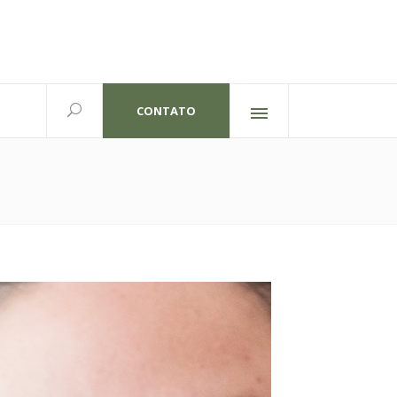
CONTATO
Redes sociais
lexandre Gutierrez,826
702 | Curitiba-PR