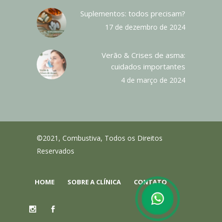
Suplementos: todos precisam?
17 de dezembro de 2024
Verão & Crises de asma:
cuidados importantes
4 de março de 2024
©2021, Combustiva, Todos os Direitos
Reservados
HOME
SOBRE A CLÍNICA
CONTATO