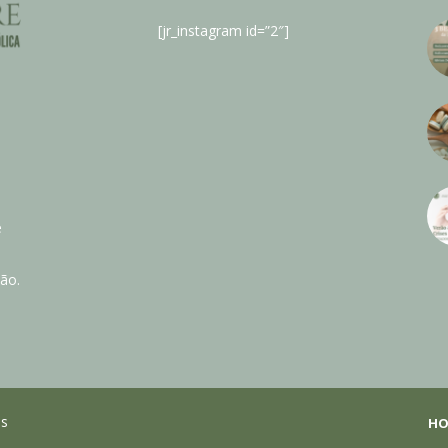
[jr_instagram id=”2″]
e
ão.
os
HO