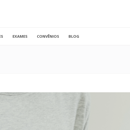
ES
EXAMES
CONVÊNIOS
BLOG
41.3779-5559
Rua Doutor A
ADO
contato@endocore.com.br
salas 1701 e 1