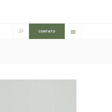
CONTATO
Redes sociais
lexandre Gutierrez,826
702 | Curitiba-PR