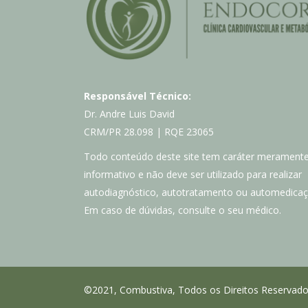
Responsável Técnico:
Dr. Andre Luis David
CRM/PR 28.098 | RQE 23065
Todo conteúdo deste site tem caráter merament
informativo e não deve ser utilizado para realizar
autodiagnóstico, autotratamento ou automedicaç
Em caso de dúvidas, consulte o seu médico.
©2021, Combustiva, Todos os Direitos Reservad