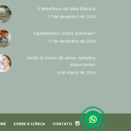
3 Benefícios da Meia Elástica
17 de dezembro de 2024
Suplementos: todos precisam?
17 de dezembro de 2024
Verão & Crises de asma: cuidados
importantes
4 de março de 2024
ME
SOBRE A CLÍNICA
CONTATO