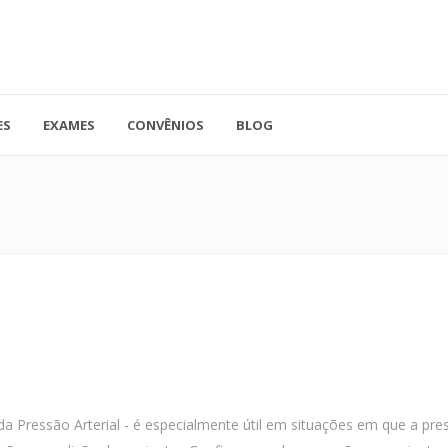
ES
EXAMES
CONVÊNIOS
BLOG
41.3779-5559
Rua Doutor A
ADO
contato@endocore.com.br
salas 1701 e 1
ressão Arterial - é especialmente útil em situações em que a pressã