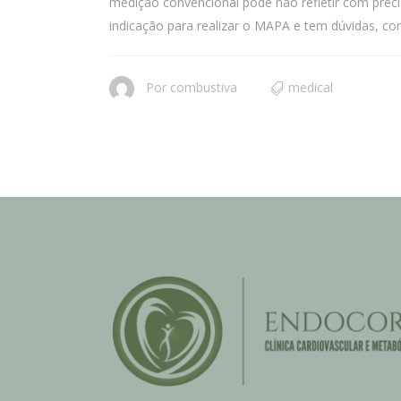
medição convencional pode não refletir com prec
indicação para realizar o MAPA e tem dúvidas, c
Por
combustiva
medical