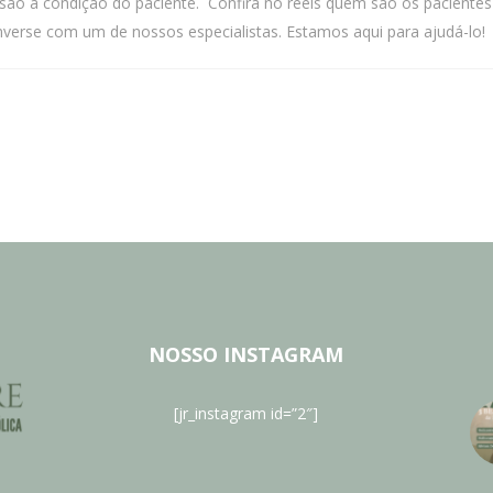
isão a condição do paciente. Confira no reels quem são os paciente
onverse com um de nossos especialistas. Estamos aqui para ajudá-l
NOSSO INSTAGRAM
[jr_instagram id=”2″]