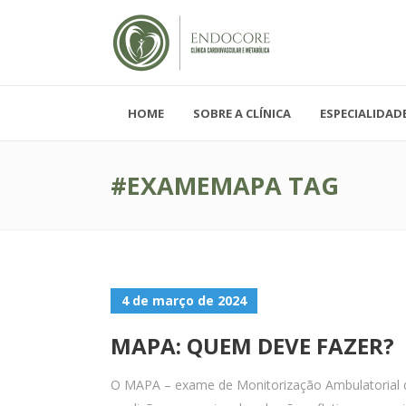
HOME
SOBRE A CLÍNICA
ESPECIALIDAD
Segunda - Sexta-feira, das 08h-19h
Sábado, das 08h-12h e Domingo - FECH
#EXAMEMAPA TAG
4 de março de 2024
MAPA: QUEM DEVE FAZER?
O MAPA – exame de Monitorização Ambulatorial da P