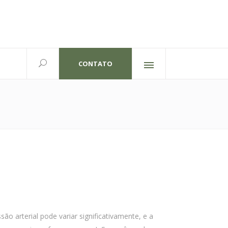
CONTATO
Redes sociais
lexandre Gutierrez,826
702 | Curitiba-PR
o arterial pode variar significativamente, e a