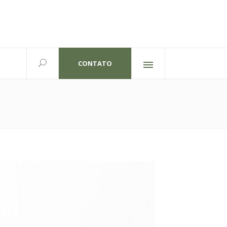
CONTATO
Redes sociais
lexandre Gutierrez,826
702 | Curitiba-PR