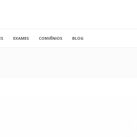
ES
EXAMES
CONVÊNIOS
BLOG
41.3779-5559
Rua Doutor A
ADO
contato@endocore.com.br
salas 1701 e 1