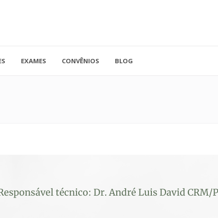
ES
EXAMES
CONVÊNIOS
BLOG
41.3779-5559
Rua Doutor A
ADO
contato@endocore.com.br
salas 1701 e 1