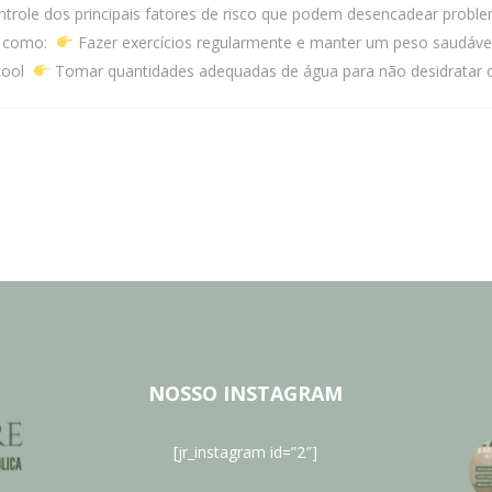
ntrole dos principais fatores de risco que podem desencadear proble
is como:
Fazer exercícios regularmente e manter um peso saudáv
lcool
Tomar quantidades adequadas de água para não desidratar
NOSSO INSTAGRAM
[jr_instagram id=”2″]