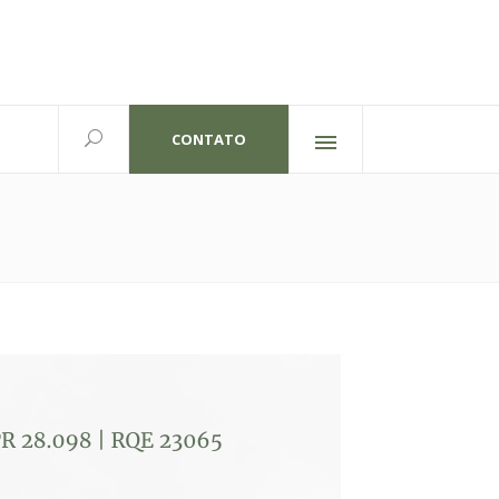
CONTATO
Redes sociais
lexandre Gutierrez,826
702 | Curitiba-PR