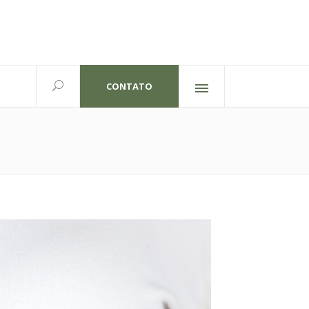
CONTATO
Redes sociais
lexandre Gutierrez,826
702 | Curitiba-PR