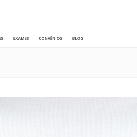
ES
EXAMES
CONVÊNIOS
BLOG
41.3779-5559
Rua Doutor A
ADO
contato@endocore.com.br
salas 1701 e 1