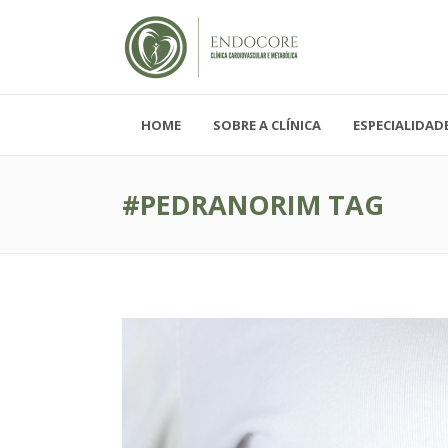
HOME
SOBRE A CLÍNICA
ESPECIALIDAD
Segunda - Sexta-feira, das 08h-19h
Sábado, das 08h-12h e Domingo - FECH
#PEDRANORIM TAG