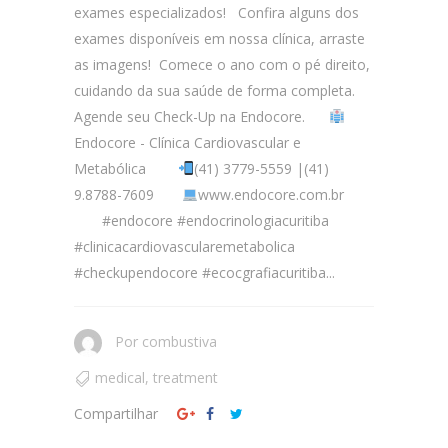
exames especializados! Confira alguns dos
exames disponíveis em nossa clínica, arraste
as imagens! Comece o ano com o pé direito,
cuidando da sua saúde de forma completa.
Agende seu Check-Up na Endocore.
Endocore - Clínica Cardiovascular e
Metabólica
(41) 3779-5559 |(41)
9.8788-7609
www.endocore.com.br
#endocore #endocrinologiacuritiba
#clinicacardiovascularemetabolica
#checkupendocore #ecocgrafiacuritiba...
Por
combustiva
medical
,
treatment
Compartilhar