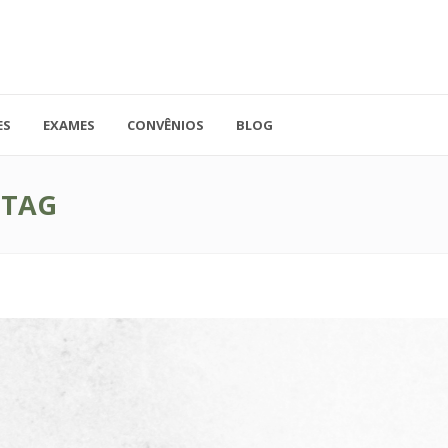
ES
EXAMES
CONVÊNIOS
BLOG
41.3779-5559
Rua Doutor A
ADO
contato@endocore.com.br
salas 1701 e 1
 TAG