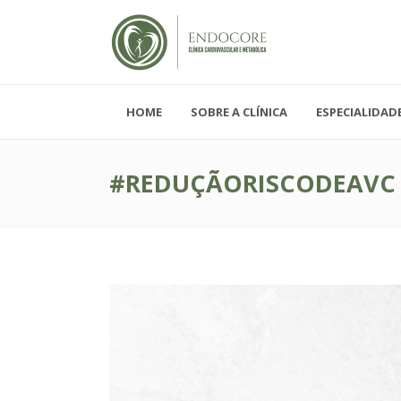
HOME
SOBRE A CLÍNICA
ESPECIALIDAD
Segunda - Sexta-feira, das 08h-19h
Sábado, das 08h-12h e Domingo - FECH
#REDUÇÃORISCODEAVC