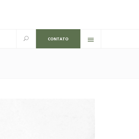
CONTATO
Redes sociais
lexandre Gutierrez,826
702 | Curitiba-PR