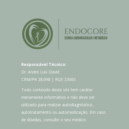
Responsável Técnico:
Dr. Andre Luis David
CRM/PR 28.098 | RQE 23065
Todo conteúdo deste site tem caráter
meramente informativo e não deve ser
utilizado para realizar autodiagnóstico,
autotratamento ou automedicação. Em caso
de dúvidas, consulte o seu médico.