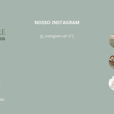
NOSSO INSTAGRAM
[jr_instagram id=”2″]
e
ão.