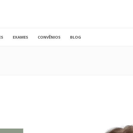
ES
EXAMES
CONVÊNIOS
BLOG
41.3779-5559
Rua Doutor A
ADO
contato@endocore.com.br
salas 1701 e 1