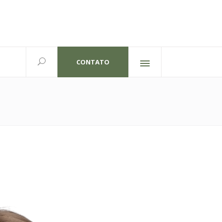
CONTATO
Redes sociais
lexandre Gutierrez,826
702 | Curitiba-PR