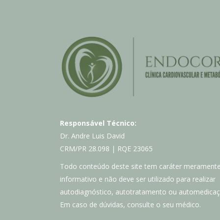
Responsável Técnico:
Dr. Andre Luis David
CRM/PR 28.098 | RQE 23065
Todo conteúdo deste site tem caráter merament
informativo e não deve ser utilizado para realizar
autodiagnóstico, autotratamento ou automedicaç
Em caso de dúvidas, consulte o seu médico.