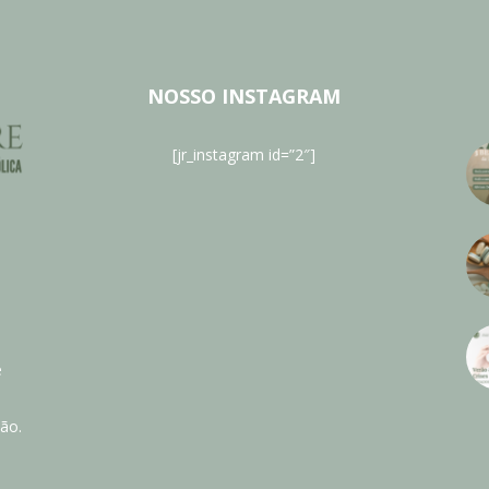
NOSSO INSTAGRAM
[jr_instagram id=”2″]
e
ão.