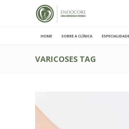
HOME
SOBRE A CLÍNICA
ESPECIALIDAD
Segunda - Sexta-feira, das 08h-19h
Sábado, das 08h-12h e Domingo - FECH
VARICOSES TAG