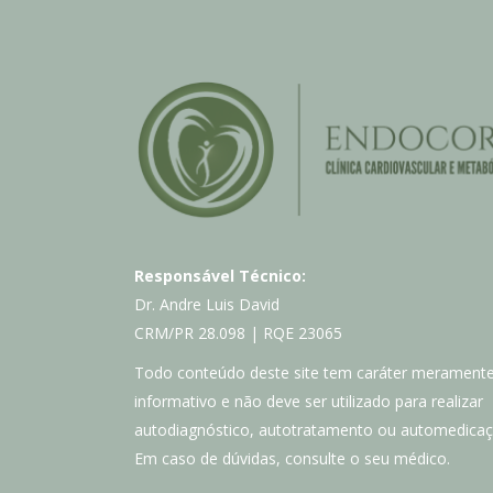
Responsável Técnico:
Dr. Andre Luis David
CRM/PR 28.098 | RQE 23065
Todo conteúdo deste site tem caráter merament
informativo e não deve ser utilizado para realizar
autodiagnóstico, autotratamento ou automedicaç
Em caso de dúvidas, consulte o seu médico.