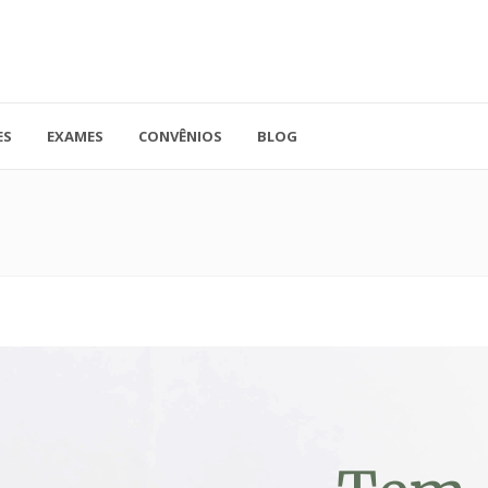
ES
EXAMES
CONVÊNIOS
BLOG
41.3779-5559
Rua Doutor A
ADO
contato@endocore.com.br
salas 1701 e 1