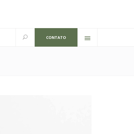
CONTATO
Redes sociais
lexandre Gutierrez,826
702 | Curitiba-PR