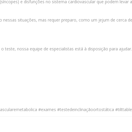
(síncopes) e disfunções no sistema cardiovascular que podem levar a
ico nessas situações, mas requer preparo, como um jejum de cerca d
 teste, nossa equipe de especialistas está à disposição para ajudar
ica
vascularemetabolica #exames #testedeinclinaçãoortostática #tilttab