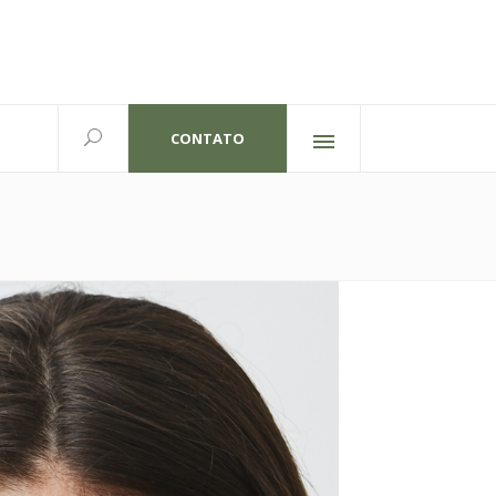
CONTATO
Redes sociais
lexandre Gutierrez,826
702 | Curitiba-PR