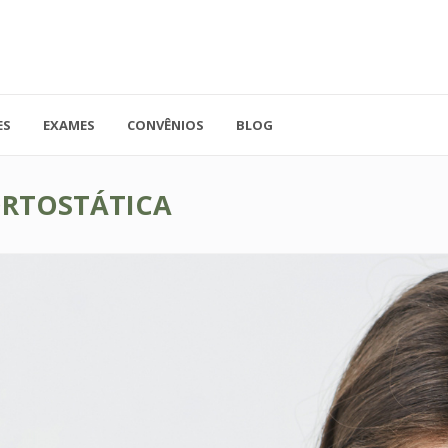
ES
EXAMES
CONVÊNIOS
BLOG
41.3779-5559
Rua Doutor A
ADO
contato@endocore.com.br
salas 1701 e 1
ORTOSTÁTICA