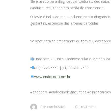
Ele é usado para diagnosticar tonturas, desmaios 
cardíaca, resultando em perda de consciência.
O teste é indicado para esclarecimento diagnóst
gestantes, estenose das artérias carótidas.
Se você está se preparando ou tem dúvidas sobre o
Endocore – Clínica Cardiovascular e Metaból
(41) 3779-5559 |(41) 9.8788-7609
www.endocore.com.br
#endocore #endocrinologiacuritiba #clinicacardio
Por
combustiva
treatment