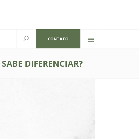
CONTATO
Redes sociais
lexandre Gutierrez,826
702 | Curitiba-PR
SABE DIFERENCIAR?