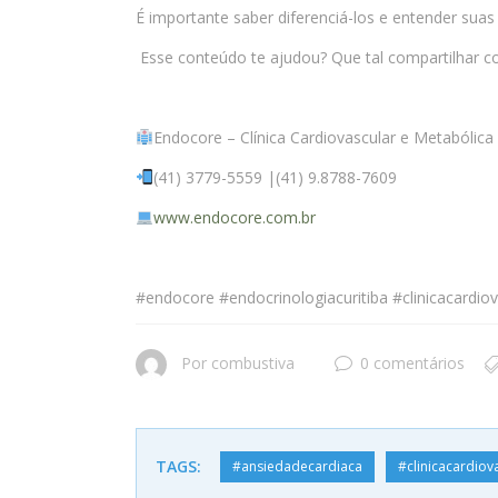
É importante saber diferenciá-los e entender suas
Esse conteúdo te ajudou? Que tal compartilhar
Endocore – Clínica Cardiovascular e Metabólic
(41) 3779-5559 |(41) 9.8788-7609
www.endocore.com.br
#endocore #endocrinologiacuritiba #clinicacard
Por
combustiva
0 comentários
TAGS:
#ansiedadecardiaca
#clinicacardiov