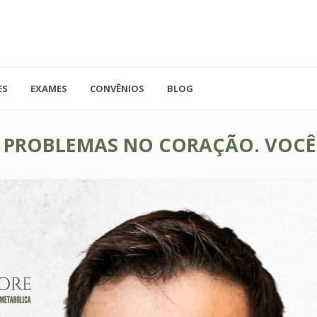
ES
EXAMES
CONVÊNIOS
BLOG
41.3779-5559
Rua Doutor A
ADO
contato@endocore.com.br
salas 1701 e 1
 PROBLEMAS NO CORAÇÃO. VOCÊ 