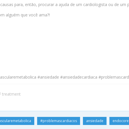
 causas para, então, procurar a ajuda de um cardiologista ou de um 
 com alguém que você ama?!
a
iovascularemetabolica #ansiedade #ansiedadecardiaca #problemascar
treatment
ascularemetabolica
#problemascardiacos
ansiedade
endocore