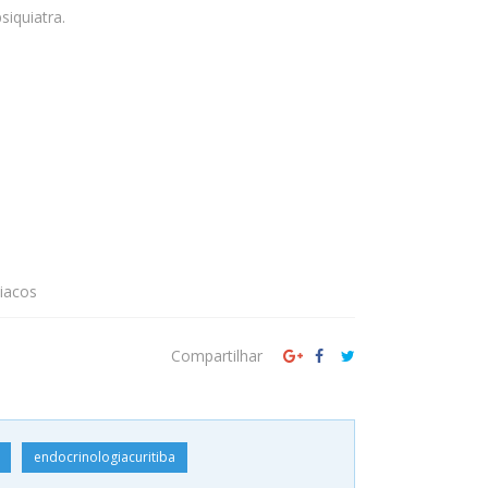
psiquiatra.
diacos
Compartilhar
endocrinologiacuritiba