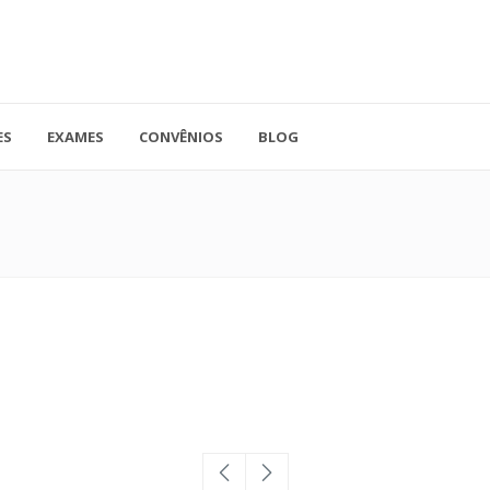
ES
EXAMES
CONVÊNIOS
BLOG
41.3779-5559
Rua Doutor A
ADO
contato@endocore.com.br
salas 1701 e 1