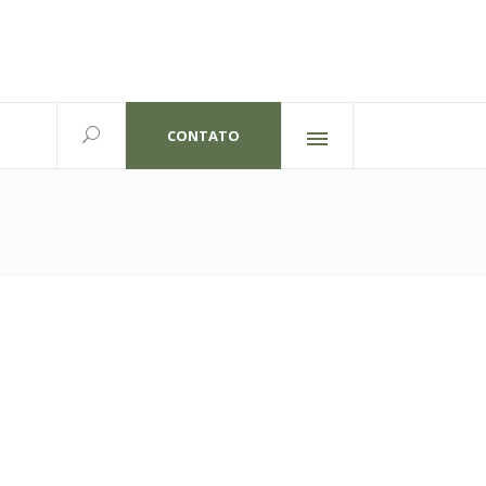
CONTATO
Redes sociais
lexandre Gutierrez,826
702 | Curitiba-PR