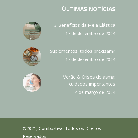
ÚLTIMAS NOTÍCIAS
3 Benefícios da Meia Elástica
17 de dezembro de 2024
Suplementos: todos precisam?
17 de dezembro de 2024
Verão & Crises de asma:
cuidados importantes
4 de março de 2024
©2021, Combustiva, Todos os Direitos
Reservados