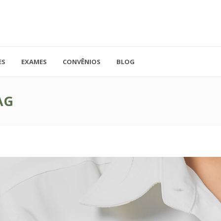
ES
EXAMES
CONVÊNIOS
BLOG
41.3779-5559
Rua Doutor A
ADO
contato@endocore.com.br
salas 1701 e 1
AG