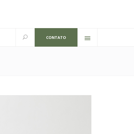
CONTATO
Redes sociais
lexandre Gutierrez,826
702 | Curitiba-PR