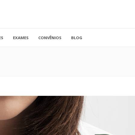
ES
EXAMES
CONVÊNIOS
BLOG
41.3779-5559
Rua Doutor A
ADO
contato@endocore.com.br
salas 1701 e 1