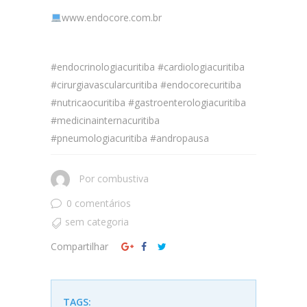
www.endocore.com.br
#endocrinologiacuritiba #cardiologiacuritiba
#cirurgiavascularcuritiba #endocorecuritiba
#nutricaocuritiba #gastroenterologiacuritiba
#medicinainternacuritiba
#pneumologiacuritiba #andropausa
Por
combustiva
0 comentários
sem categoria
Compartilhar
TAGS: