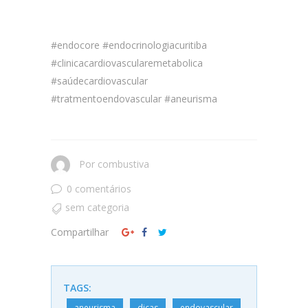
#endocore #endocrinologiacuritiba
#clinicacardiovascularemetabolica
#saúdecardiovascular
#tratmentoendovascular #aneurisma
Por
combustiva
0 comentários
sem categoria
Compartilhar
TAGS:
aneurisma
dicas
endovascular