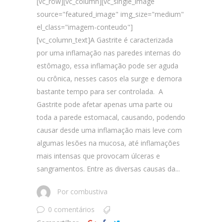
[vc_row][vc_column][vc_single_image
source="featured_image" img_size="medium"
el_class="imagem-conteudo"]
[vc_column_text]A Gastrite é caracterizada
por uma inflamação nas paredes internas do
estômago, essa inflamação pode ser aguda
ou crônica, nesses casos ela surge e demora
bastante tempo para ser controlada. A
Gastrite pode afetar apenas uma parte ou
toda a parede estomacal, causando, podendo
causar desde uma inflamação mais leve com
algumas lesões na mucosa, até inflamações
mais intensas que provocam úlceras e
sangramentos. Entre as diversas causas da...
Por
combustiva
0 comentários