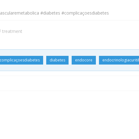
ovascularemetabolica #diabetes #complicaçoesdiabetes
treatment
complicaçoesdiabetes
diabetes
endocore
endocrinologiacurit