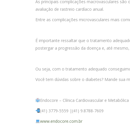
As principais complicações macrovasculares são o
avaliação de rastreio cardíaco anual.
Entre as complicações microvasculares mais comuns 
É importante ressaltar que o tratamento adequad
postergar a progressão da doença e, até mesmo, 
Ou seja, com o tratamento adequado conseguimos
Você tem dúvidas sobre o diabetes? Mande sua m
Endocore – Clínica Cardiovascular e Metabólic
(41) 3779-5559 |(41) 9.8788-7609
www.endocore.com.br