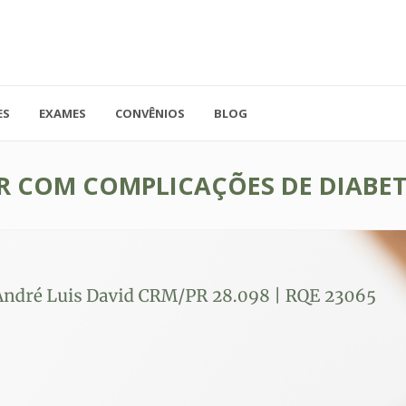
ES
EXAMES
CONVÊNIOS
BLOG
41.3779-5559
Rua Doutor A
ADO
contato@endocore.com.br
salas 1701 e 1
 COM COMPLICAÇÕES DE DIABET