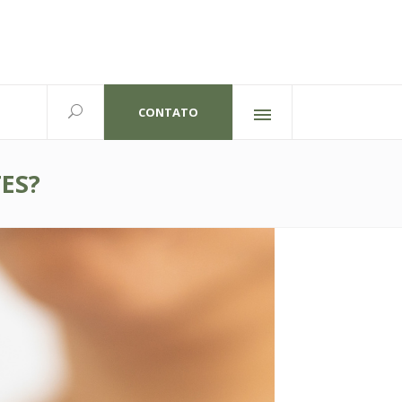
CONTATO
Redes sociais
lexandre Gutierrez,826
702 | Curitiba-PR
ES?